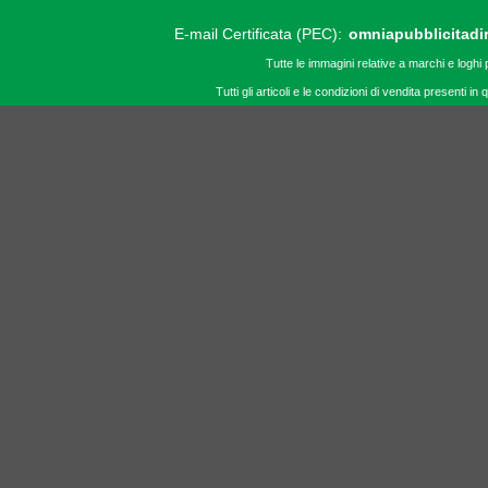
E-mail Certificata (PEC):
omniapubblicitadi
Tutte le immagini relative a marchi e loghi 
Tutti gli articoli e le condizioni di vendita presenti 