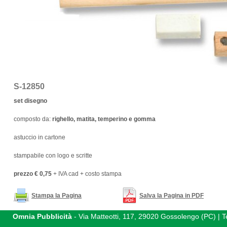
S-12850
set disegno
composto da:
righello, matita, temperino e gomma
astuccio in cartone
stampabile con logo e scritte
prezzo € 0,75
+ IVA cad + costo stampa
Stampa la Pagina
Salva la Pagina in PDF
Omnia Pubblicità
- Via Matteotti, 117, 29020 Gossolengo (PC) |