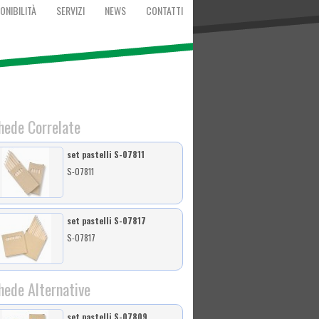
ONIBILITÀ
SERVIZI
NEWS
CONTATTI
hede Correlate
set pastelli S-07811
S-07811
set pastelli S-07817
S-07817
hede Alternative
set pastelli S-07809