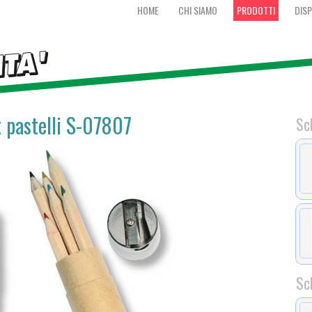
HOME
CHI SIAMO
PRODOTTI
DISP
t pastelli S-07807
Sc
Sc